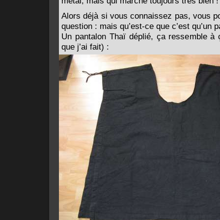
métal, mais qui marche toujours très bien !
Alors déjà si vous connaissez pas, vous p
question : mais qu’est-ce que c’est qu’un p
Un pantalon Thaï déplié, ça ressemble à ç
que j’ai fait) :