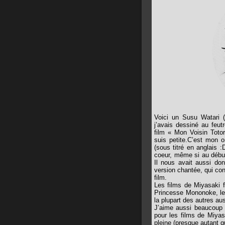
Voici un Susu Watari 
j’avais dessiné au feut
film « Mon Voisin Toto
suis petite.C’est mon o
(sous titré en anglais :
coeur, même si au début
Il nous avait aussi don
version chantée, qui con
film.
Les films de Miyasaki f
Princesse Mononoke, le 
la plupart des autres au
J’aime aussi beaucoup 
pour les films de Miya
pleine (presque autant q