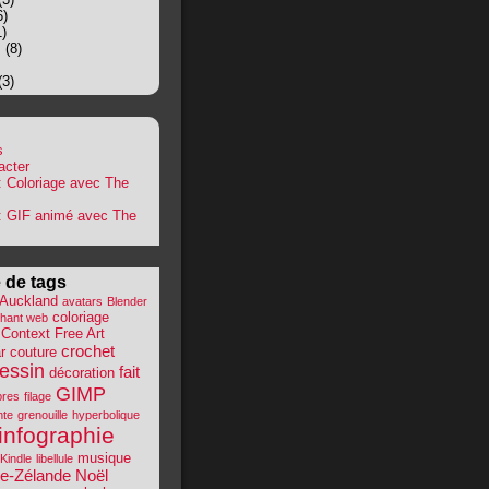
6)
)
s
(8)
(3)
s
acter
 : Coloriage avec The
 : GIF animé avec The
 de tags
Auckland
avatars
Blender
coloriage
hant web
Context Free Art
crochet
r
couture
essin
fait
décoration
GIMP
bres
filage
nte
grenouille
hyperbolique
infographie
musique
Kindle
libellule
le-Zélande
Noël