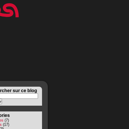
cher sur ce blog
ories
es
(7)
s
(17)
(3)