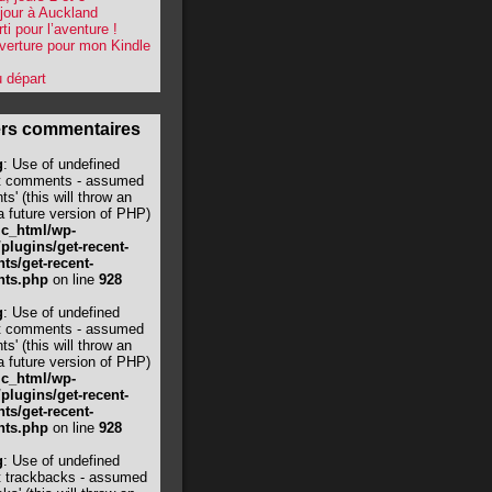
jour à Auckland
ti pour l’aventure !
verture pour mon Kindle
 départ
ers commentaires
g
: Use of undefined
t comments - assumed
s' (this will throw an
 a future version of PHP)
ic_html/wp-
/plugins/get-recent-
s/get-recent-
ts.php
on line
928
g
: Use of undefined
t comments - assumed
s' (this will throw an
 a future version of PHP)
ic_html/wp-
/plugins/get-recent-
s/get-recent-
ts.php
on line
928
g
: Use of undefined
t trackbacks - assumed