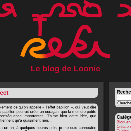
Le blog de Loonie
fect
Recher
ment ce qu’on appelle « l’effet papillon », qui veut dire
e papillon pourrait créer un ouragan, que la moindre petite
conséquence importantes. J’aime bien cette idée, que
Catég
tiennent qu’à quasiment rien…
Blogueri
Création
 a un an, à quelques heures près, je me suis connectée
Cuisine