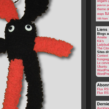
origami
poivron
p
theme d
tu
doigts
Viêt Nam
Liens
Blogs a
Amélie
Kik's
Ladybud
Thé Citr
Sites di
Context
Kongreg
Le cerve
Ubuntu
WordPr
WordPre
Abonn
Flux RSS
Flux RS
Dernie
Auckland