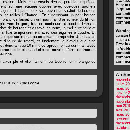
'trackbac
ls avaient. Mais je ne voyais rien de potable jusqu’à ce
Error in
nt sur une étagère oubliée avec quelques sachets
in
/publ
magasin. Et parmi eux se trouvait un sachet de boutons
content
es les tailles ! Chance ! En superposant un petit bouton
comment
 blanc ça faisait un œil pas mal. J’ai acheté du fil noir
commen
gée vers la gare, tout en continuant à tricoter. Dans le
achet de boutons et essayé les yeux, la meilleure taille et
Warnin
j’ai fixé temporairement avec des aiguilles à coudre. Et
constan
s. Jusque sur le quai où on devait se rejoindre. Je lui avais
'trackbac
rt d’heure de retard, et finalement je n’avais que cinq
Error in
est donc arrivée 10 minutes après moi, ce qui m’a l’aissé
in
/publ
ième oreille et quand elle est arrivée, j’étais en train de
content
 peluche.
comment
lui avoir plu et elle l’a nommée Boonie, un mélange de
commen
Archi
novembr
2007 à 19:43 par Loonie
juillet 2
mars 20
janvier 
décembr
novembr
mai 201
avril 20
mars 20
septemb
décembr
octobre