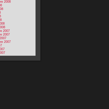
re 2008
08
008
8
8
08
2008
2008
e 2007
e 2007
 2007
re 2007
07
2007
2007