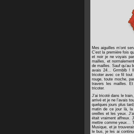
Mes aiguilles m’ont serv
C’est la première fois qu
et noir je ne voyais p
mailles, et normaleme
de mailles. Sauf qu’au b
avais 24… Grrmblb ! Il 
tricoter avec ce fil tou
rouge, toute moche, parc
travers les mailles. Et
tricoter.
J’ai tricoté dans le trai
arrivé et je ne l’avais 
quelques jours plus tard
matin de ce jour là, la
oreilles et les yeux. J’
était vraiment affreux. 
mettre comme yeux… Tant
Musique, et je trouverai
le bus, je les ai contin