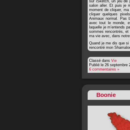
sur iSketch, un jeu de 
salon aller. Et puis je
moment de cliquer, ma m
cliquer quelques pixe
Animaux normal. Pas bi
avec tout le monde, e
laquelle je m’entends pa
sommes rencontrés, et 
ma vie avec, dans notre
Quand je me dis que si j
rencontré mon Shamal
Classé dans
Vie
Publié le 26 septembre 
6 commentaires »
Boonie