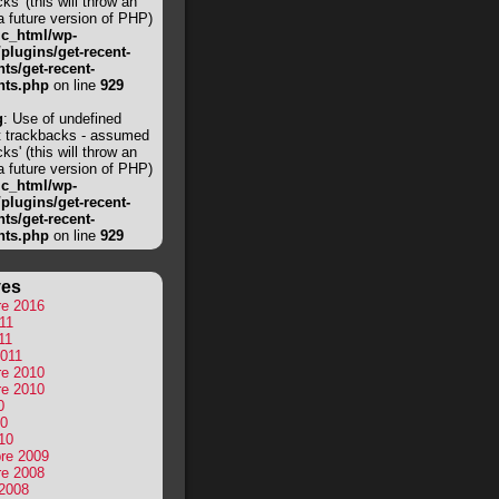
ks' (this will throw an
 a future version of PHP)
ic_html/wp-
/plugins/get-recent-
s/get-recent-
ts.php
on line
929
g
: Use of undefined
t trackbacks - assumed
ks' (this will throw an
 a future version of PHP)
ic_html/wp-
/plugins/get-recent-
s/get-recent-
ts.php
on line
929
ves
e 2016
011
11
2011
e 2010
e 2010
0
10
10
re 2009
e 2008
 2008