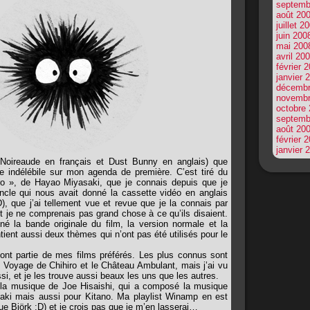
septemb
août 20
juillet 2
juin 200
mai 200
avril 20
février 
janvier 
décembr
novembr
octobre
septemb
août 20
février 
janvier 
(Noireaude en français et Dust Bunny en anglais) que
re indélébile sur mon agenda de première. C’est tiré du
ro », de Hayao Miyasaki, que je connais depuis que je
ncle qui nous avait donné la cassette vidéo en anglais
D), que j’ai tellement vue et revue que je la connais par
 je ne comprenais pas grand chose à ce qu’ils disaient.
né la bande originale du film, la version normale et la
tient aussi deux thèmes qui n’ont pas été utilisés pour le
ont partie de mes films préférés. Les plus connus sont
Voyage de Chihiro et le Château Ambulant, mais j’ai vu
ssi, et je les trouve aussi beaux les uns que les autres.
la musique de Joe Hisaishi, qui a composé la musique
saki mais aussi pour Kitano. Ma playlist Winamp en est
ue Björk :D) et je crois pas que je m’en lasserai…