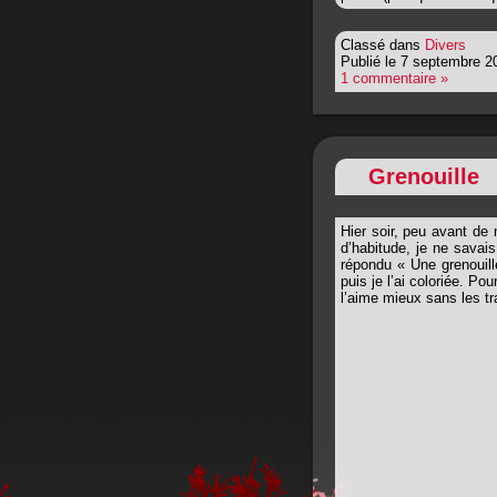
Classé dans
Divers
Publié le 7 septembre 2
1 commentaire »
Grenouille
Hier soir, peu avant de
d’habitude, je ne sava
répondu « Une grenouill
puis je l’ai coloriée. Po
l’aime mieux sans les tra