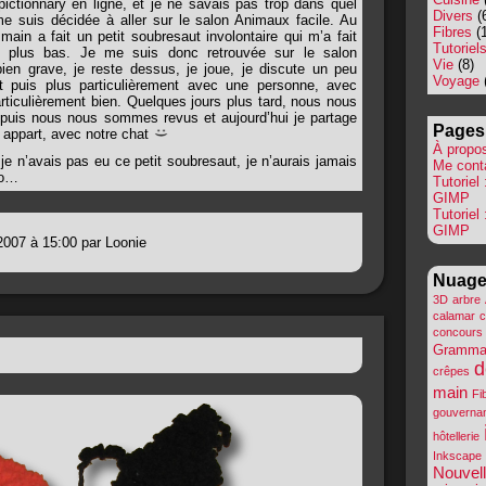
pictionnary en ligne, et je ne savais pas trop dans quel
Divers
(
 me suis décidée à aller sur le salon Animaux facile. Au
Fibres
(1
ain a fait un petit soubresaut involontaire qui m’a fait
Tutoriel
ls plus bas. Je me suis donc retrouvée sur le salon
Vie
(8)
en grave, je reste dessus, je joue, je discute un peu
Voyage
t puis plus particulièrement avec une personne, avec
rticulièrement bien. Quelques jours plus tard, nous nous
puis nous nous sommes revus et aujourd’hui je partage
Pages
 appart, avec notre chat
À propo
e n’avais pas eu ce petit soubresaut, je n’aurais jamais
Me cont
oo…
Tutoriel
GIMP
Tutoriel
GIMP
2007 à 15:00 par Loonie
Nuage
3D
arbre
calamar
c
concours
Gramma
d
crêpes
main
Fi
gouverna
hôtellerie
Inkscape
Nouvel