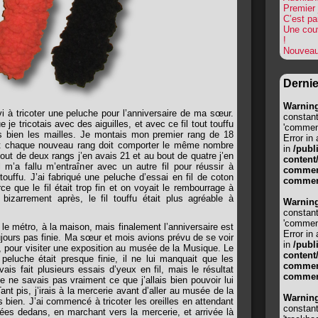
Premier 
C’est par
Une cou
!
Nouveau
Derni
Warnin
i à tricoter une peluche pour l’anniversaire de ma sœur.
constan
e je tricotais avec des aiguilles, et avec ce fil tout touffu
'comment
as bien les mailles. Je montais mon premier rang de 18
Error in
nt chaque nouveau rang doit comporter le même nombre
in
/publ
out de deux rangs j’en avais 21 et au bout de quatre j’en
content
m’a fallu m’entraîner avec un autre fil pour réussir à
comment
t touffu. J’ai fabriqué une peluche d’essai en fil de coton
commen
e que le fil était trop fin et on voyait le rembourrage à
 bizarrement après, le fil touffu était plus agréable à
Warnin
constan
'comment
n, le métro, à la maison, mais finalement l’anniversaire est
Error in
toujours pas finie. Ma sœur et mois avions prévu de se voir
in
/publ
, pour visiter une exposition au musée de la Musique. Le
content
 peluche était presque finie, il ne lui manquait que les
comment
avais fait plusieurs essais d’yeux en fil, mais le résultat
commen
Je ne savais pas vraiment ce que j’allais bien pouvoir lui
 pis, j’irais à la mercerie avant d’aller au musée de la
Warnin
s bien. J’ai commencé à tricoter les oreilles en attendant
constan
uées dedans, en marchant vers la mercerie, et arrivée là