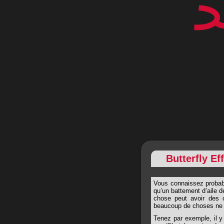
Butterfly Ef
Vous connaissez probable
qu’un battement d’aile d
chose peut avoir des 
beaucoup de choses ne 
Tenez par exemple, il y