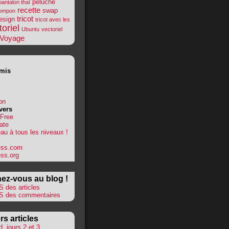
peluche
pantalon thaï
recette
swap
ompon
tricot
esign
tricot avec les
toriel
Ubuntu
vectoriel
Voyage
mis
on
vers
 Free
ate
au à tous les niveaux !
ess.com
ss.org
ez-vous au blog !
 des articles
S des commentaires
rs articles
, jours 2 et 3