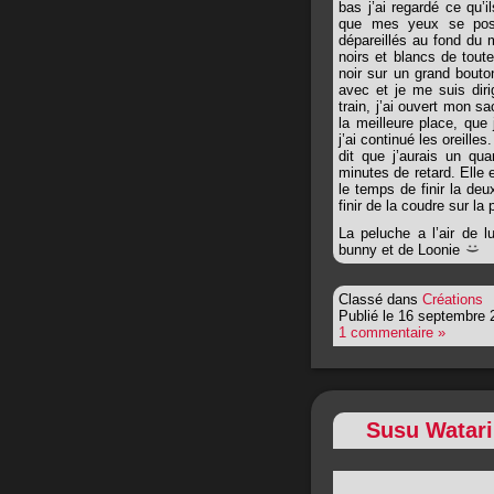
bas j’ai regardé ce qu’i
que mes yeux se pose
dépareillés au fond du 
noirs et blancs de tout
noir sur un grand bouton
avec et je me suis diri
train, j’ai ouvert mon s
la meilleure place, que 
j’ai continué les oreille
dit que j’aurais un qua
minutes de retard. Elle 
le temps de finir la deux
finir de la coudre sur la
La peluche a l’air de 
bunny et de Loonie
Classé dans
Créations
Publié le 16 septembre 
1 commentaire »
Susu Watari