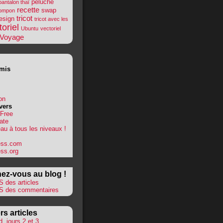
peluche
pantalon thaï
recette
swap
ompon
tricot
esign
tricot avec les
toriel
Ubuntu
vectoriel
Voyage
mis
on
vers
 Free
ate
au à tous les niveaux !
ess.com
ss.org
ez-vous au blog !
 des articles
S des commentaires
rs articles
, jours 2 et 3