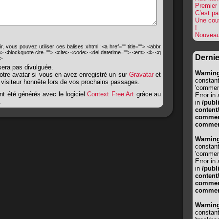
Premier 
C’est par
Une cou
!
Nouveau
, vous pouvez utiliser ces balises xhtml :<a href="" title=""> <abbr
<b> <blockquote cite=""> <cite> <code> <del datetime=""> <em> <i> <q
Derni
g>
sera pas divulguée.
Warnin
votre avatar si vous en avez enregistré un sur
Gravatar
et
constan
 visiteur honnête lors de vos prochains passages.
'comment
nt été générés avec le logiciel
Context Free Art
grâce au
Error in
.
in
/publ
content
comment
commen
Warnin
constan
'comment
Error in
in
/publ
content
comment
commen
Warnin
constan