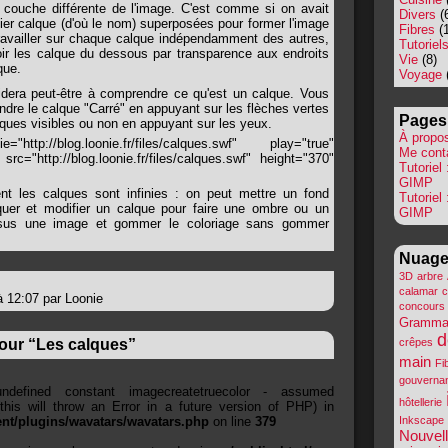
couche différente de l'image. C'est comme si on avait
Divers
(
pier calque (d'où le nom) superposées pour former l'image
Fibres
(1
ravailler sur chaque calque indépendamment des autres,
Tutoriel
oir les calque du dessous par transparence aux endroits
Vie
(8)
que.
Voyage
idera peut-être à comprendre ce qu'est un calque. Vous
dre le calque "Carré" en appuyant sur les flèches vertes
Pages
lques visibles ou non en appuyant sur les yeux.
À propo
ttp://blog.loonie.fr/files/calques.swf" play="true"
Me cont
src="http://blog.loonie.fr/files/calques.swf" height="370"
Tutoriel
GIMP
rent les calques sont infinies : on peut mettre un fond
Tutoriel
iquer et modifier un calque pour faire une ombre ou un
GIMP
dessus une image et gommer le coloriage sans gommer
Nuage
3D
arbre
calamar
c
 à 12:07 par Loonie
concours
Gramma
d
our “Les calques”
crêpes
main
Fi
gouverna
defined constant imagecreatetruecolor - assumed
hôtellerie
 (this will throw an Error in a future version of PHP) in
ent/plugins/wavatars/wavatars.php
on line
379
Inkscape
Nouvel