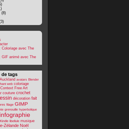
6)
)
s
(8)
(3)
s
acter
 : Coloriage avec The
 : GIF animé avec The
 de tags
Auckland
avatars
Blender
coloriage
hant web
Context Free Art
crochet
r
couture
essin
fait
décoration
GIMP
bres
filage
nte
grenouille
hyperbolique
infographie
musique
Kindle
libellule
le-Zélande
Noël