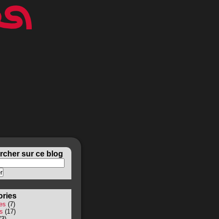
cher sur ce blog
ories
es
(7)
s
(17)
(3)