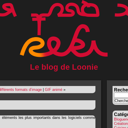
Le blog de Loonie
ifférents formats d’image
|
GIF animé
»
Recher
Catég
 éléments les plus importants dans les logiciels comme
Blogueri
Création
Cuisine