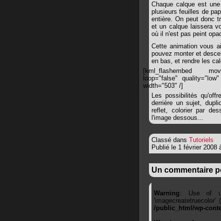
Chaque calque est une 
plusieurs feuilles de pa
entière. On peut donc t
et un calque laissera v
où il n'est pas peint opa
Cette animation vous a
pouvez monter et descen
en bas, et rendre les ca
[kml_flashembed movie="h
loop="false" quality="low" 
width="503" /]
Les possibilités qu'off
derrière un sujet, dupl
reflet, colorier par 
l'image dessous...
Classé dans
Tutoriels
Publié le 1 février 2008
Un commentaire p
Warning
: Use of un
'imagecreatetruecolor'
/public_html/wp-cont