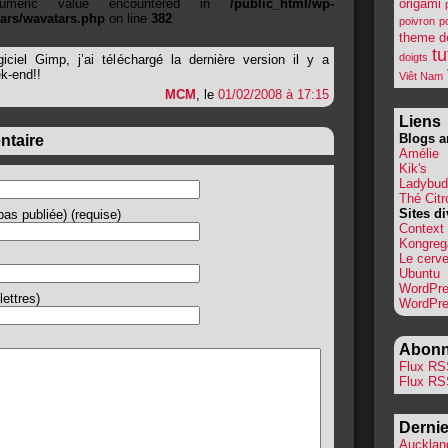
umeric value encountered in
/public_html/wp-
origami
tars/wavatars.php
on line
382
poivron
p
theme d
tu
doigts
iciel Gimp, j’ai téléchargé la dernière version il y a
k-end!!
Viêt Nam
MCM
, le
01/02/2008 à 17:15
Liens
Blogs a
ntaire
Amélie
Kik's
Ladybud
Thé Citr
Sites di
as publiée) (requise)
Context
Kongreg
Le cerve
Ubuntu
WordPr
lettres)
WordPre
Abonn
Flux RSS
Flux RS
Dernie
Auckland