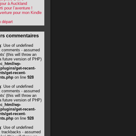
jour à Auckland
ti pour l’aventure !
verture pour mon Kindle
 départ
ers commentaires
g
: Use of undefined
t comments - assumed
s' (this will throw an
 a future version of PHP)
ic_html/wp-
/plugins/get-recent-
s/get-recent-
ts.php
on line
928
g
: Use of undefined
t comments - assumed
s' (this will throw an
 a future version of PHP)
ic_html/wp-
/plugins/get-recent-
s/get-recent-
ts.php
on line
928
g
: Use of undefined
t trackbacks - assumed