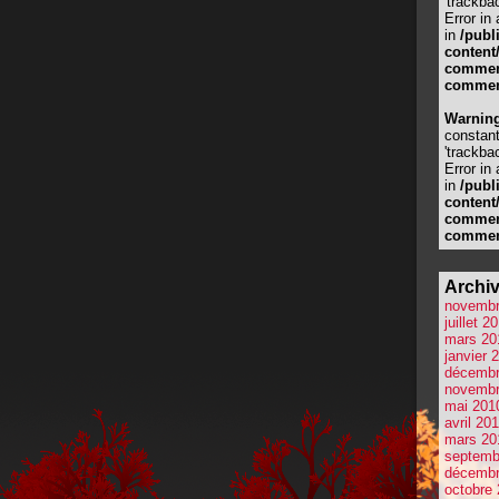
'trackbac
Error in
in
/publ
content
comment
commen
Warnin
constan
'trackbac
Error in
in
/publ
content
comment
commen
Archi
novembr
juillet 2
mars 20
janvier 
décembr
novembr
mai 201
avril 20
mars 20
septemb
décembr
octobre