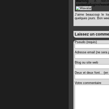
Warning
: A non-n
content/plugins/wava
J’aime beaucoup le log
quelques jours. Bon wee
Laissez un comme
Pseudo (requis)
Adresse email (ne sera p
Blog ou site web
Deux et deux font... (en 
Votre commentaire