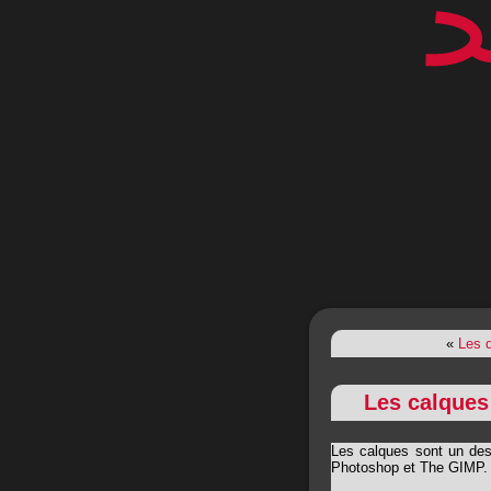
«
Les d
Les calques
Les calques sont un des
Photoshop et The GIMP.