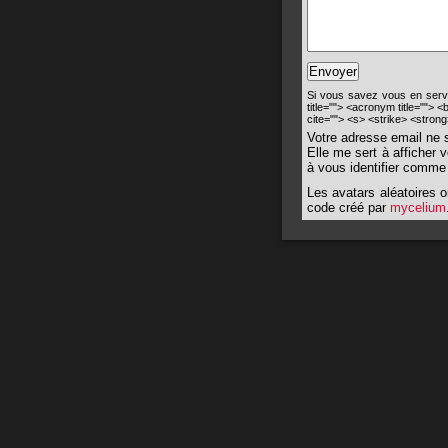
Si vous savez vous en servir
title=""> <acronym title=""> 
cite=""> <s> <strike> <stron
Votre adresse email ne 
Elle me sert à afficher 
à vous identifier comme
Les avatars aléatoires o
code créé par
mycelium