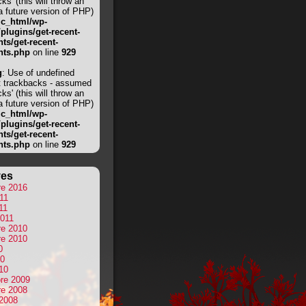
ks' (this will throw an
 a future version of PHP)
ic_html/wp-
/plugins/get-recent-
s/get-recent-
ts.php
on line
929
g
: Use of undefined
t trackbacks - assumed
ks' (this will throw an
 a future version of PHP)
ic_html/wp-
/plugins/get-recent-
s/get-recent-
ts.php
on line
929
ves
e 2016
011
11
2011
e 2010
e 2010
0
10
10
re 2009
e 2008
 2008