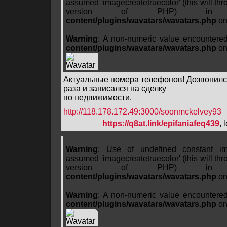
assumed 'imagecreatetruecolor' (this will thro
version of PHP) 
content/plugins/wavatars/wavatars.php
on
Warning
: A non-numeric value encountere
content/plugins/wavatars/wavatars.php
on
Актуальные номера телефонов! Дозвонилс
раза и записался на сделку
по недвижимости.
http://118.178.172.49:3000/soonmckelvey93
https://q8at.link/epifaniafeq439
, 
Warning
: Use of undefined constant ima
assumed 'imagecreatetruecolor' (this will thro
version of PHP) 
content/plugins/wavatars/wavatars.php
on
Warning
: A non-numeric value encountere
content/plugins/wavatars/wavatars.php
on