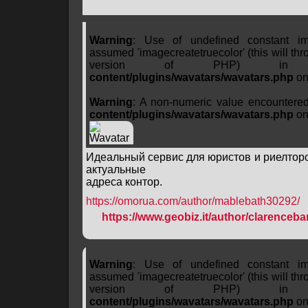
Warning
: Use of undefined constant ima
assumed 'imagecreatetruecolor' (this will thro
version of PHP) 
content/plugins/wavatars/wavatars.php
on
Warning
: A non-numeric value encountere
content/plugins/wavatars/wavatars.php
on
Идеальный сервис для юристов и риелторо
актуальные
адреса контор.
https://omorua.com/author/mablebath30292/
https://www.geobiz.it/author/clarencebar
Warning
: Use of undefined constant ima
assumed 'imagecreatetruecolor' (this will thro
version of PHP) 
content/plugins/wavatars/wavatars.php
on