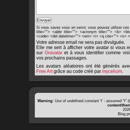
Si vous savez vous en servir, vous pouvez utiliser ces
title=""> <abbr title=""> <acronym title=""> <b> <bl
<code> <del datetime=""> <em> <i> <q cite=""> <s> <
Votre adresse email ne sera pas divulguée.
Elle me sert à afficher votre avatar si vous 
sur
Gravatar
et à vous identifier comme visi
vos prochains passages.
Les avatars aléatoires ont été générés ave
Free Art
grâce au code créé par
mycelium
.
Warning
: Use of undefined constant Y - assumed 'Y' (th
content/them
2026
Blog p