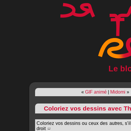
Le bl
«
GIF animé
|
Midomi
»
Coloriez vos dessins avec T
Coloriez vos dessins ou ceux des autres, s’il
droit