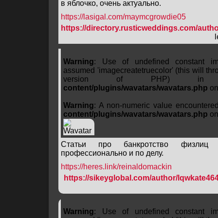
в яблочко, очень актуально.
https://lasigal.com/maymcgrowdie05
https://directory.rusticweddings.com/aut
Warning
: Use of undefined constant ima
assumed 'imagecreatetruecolor' (this will thro
version of PHP) 
content/plugins/wavatars/wavatars.php
on
Warning
: A non-numeric value encountere
content/plugins/wavatars/wavatars.php
on
Статьи про банкротство физлиц 
профессионально и по делу.
https://heres.link/reinaldomackin
https://sikeyglobal.com/author/lqwkate46
Warning
: Use of undefined constant ima