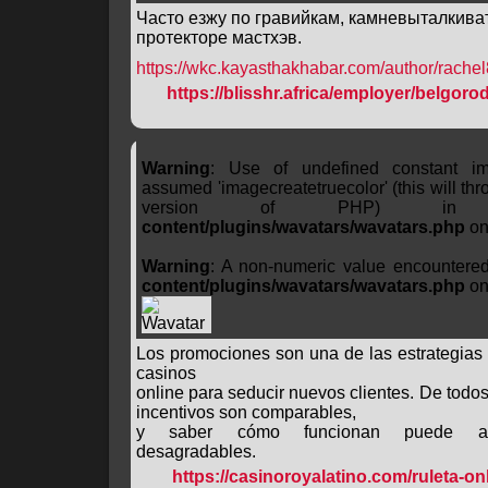
Часто езжу по гравийкам, камневыталкива
протекторе мастхэв.
https://wkc.kayasthakhabar.com/author/rache
https://blisshr.africa/employer/belgorod
Warning
: Use of undefined constant ima
assumed 'imagecreatetruecolor' (this will thro
version of PHP) 
content/plugins/wavatars/wavatars.php
on
Warning
: A non-numeric value encountere
content/plugins/wavatars/wavatars.php
on
Los promociones son una de las estrategias 
casinos
online para seducir nuevos clientes. De todo
incentivos son comparables,
y saber cómo funcionan puede aho
desagradables.
https://casinoroyalatino.com/ruleta-onl