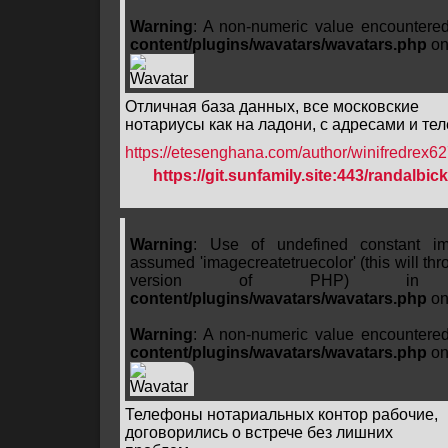
Warning
: A non-numeric value encountere
content/plugins/wavatars/wavatars.php
on
Отличная база данных, все московские
нотариусы как на ладони, с адресами и те
https://etesenghana.com/author/winifredrex62
https://git.sunfamily.site:443/randalbic
Warning
: Use of undefined constant ima
assumed 'imagecreatetruecolor' (this will thro
version of PHP) 
content/plugins/wavatars/wavatars.php
on
Warning
: A non-numeric value encountere
content/plugins/wavatars/wavatars.php
on
Телефоны нотариальных контор рабочие,
договорились о встрече без лишних