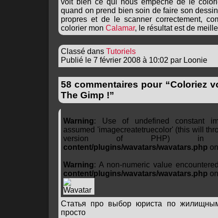
voit bien ce qui nous empêche de le colorie
quand on prend bien soin de faire son dessin 
propres et de le scanner correctement, com
colorier mon
Calamar
, le résultat est de meill
Classé dans
Tutoriels
Publié le 7 février 2008 à 10:02 par Loonie
58 commentaires pour “Coloriez v
The Gimp !”
Warning
: Use of undefined constant ima
assumed 'imagecreatetruecolor' (this will thro
version of PHP) 
content/plugins/wavatars/wavatars.php
on
Warning
: A non-numeric value encountere
content/plugins/wavatars/wavatars.php
on
Статья про выбор юриста по жилищны
просто