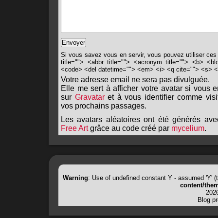
Si vous savez vous en servir, vous pouvez utiliser ces
title=""> <abbr title=""> <acronym title=""> <b> <bl
<code> <del datetime=""> <em> <i> <q cite=""> <s> <
Votre adresse email ne sera pas divulguée.
Elle me sert à afficher votre avatar si vous 
sur
Gravatar
et à vous identifier comme visi
vos prochains passages.
Les avatars aléatoires ont été générés ave
Free Art
grâce au code créé par
mycelium
.
Warning
: Use of undefined constant Y - assumed 'Y' (th
content/them
2026
Blog p