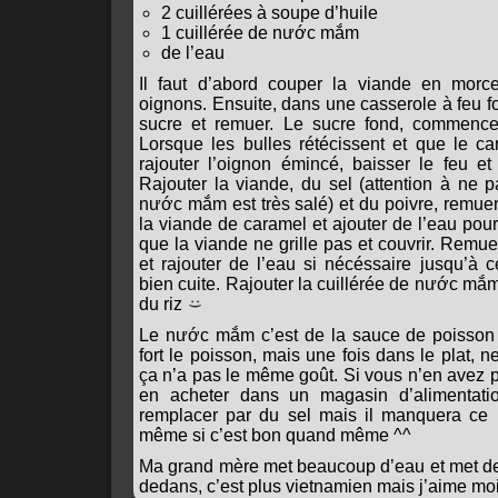
2 cuillérées à soupe d’huile
1 cuillérée de nước mắm
de l’eau
Il faut d’abord couper la viande en morc
oignons. Ensuite, dans une casserole à feu fort
sucre et remuer. Le sucre fond, commence 
Lorsque les bulles rétécissent et que le ca
rajouter l’oignon émincé, baisser le feu et
Rajouter la viande, du sel (attention à ne p
nước mắm est très salé) et du poivre, remue
la viande de caramel et ajouter de l’eau pour
que la viande ne grille pas et couvrir. Rem
et rajouter de l’eau si nécéssaire jusqu’à 
bien cuite. Rajouter la cuillérée de nước mắm.
du riz
Le nước mắm c’est de la sauce de poisson 
fort le poisson, mais une fois dans le plat, n
ça n’a pas le même goût. Si vous n’en avez 
en acheter dans un magasin d’alimentation
remplacer par du sel mais il manquera ce pe
même si c’est bon quand même ^^
Ma grand mère met beaucoup d’eau et met de
dedans, c’est plus vietnamien mais j’aime mo