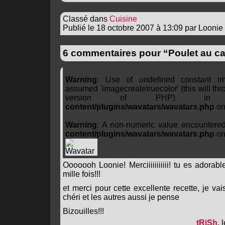
Classé dans
Cuisine
Publié le 18 octobre 2007 à 13:09 par Loonie
6 commentaires pour “Poulet au c
Warning
: Use of undefined constant ima
assumed 'imagecreatetruecolor' (this will thro
version of PHP) 
content/plugins/wavatars/wavatars.php
on
Warning
: A non-numeric value encountere
content/plugins/wavatars/wavatars.php
on
Ooooooh Loonie! Merciiiiiiiiiii! tu es adorabl
mille fois!!!
et merci pour cette excellente recette, je va
chéri et les autres aussi je pense
Bizouilles!!!
tRiSh
, 