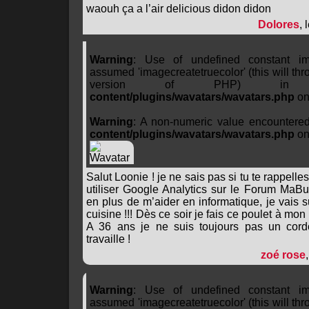
waouh ça a l’air delicious didon didon
Dolores
, 
Warning
: Use of undefined constant ima
assumed 'imagecreatetruecolor' (this will thro
version of PHP) 
content/plugins/wavatars/wavatars.php
on
Warning
: A non-numeric value encountere
content/plugins/wavatars/wavatars.php
on
Salut Loonie ! je ne sais pas si tu te rappelle
utiliser Google Analytics sur le Forum MaBu
en plus de m’aider en informatique, je vais s
cuisine !!! Dès ce soir je fais ce poulet à mon
A 36 ans je ne suis toujours pas un cor
travaille !
zoé rose
Warning
: Use of undefined constant ima
assumed 'imagecreatetruecolor' (this will thro