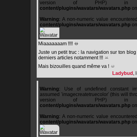
version of PHP) 
content/plugins/wavatars/wavatars.php
on
Warning
: A non-numeric value encountere
content/plugins/wavatars/wavatars.php
on
Miaaaaaaam !!!!
Juste un petit truc : la navigation sur ton blog
derniers articles notamment !!!
Mais bizouilles quand même va !
Ladybud
, 
Warning
: Use of undefined constant ima
assumed 'imagecreatetruecolor' (this will thro
version of PHP) 
content/plugins/wavatars/wavatars.php
on
Warning
: A non-numeric value encountere
content/plugins/wavatars/wavatars.php
on