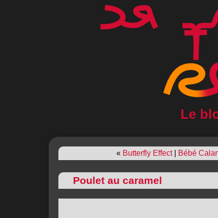
Le bl
«
Butterfly Effect
|
Bébé Cala
Poulet au caramel