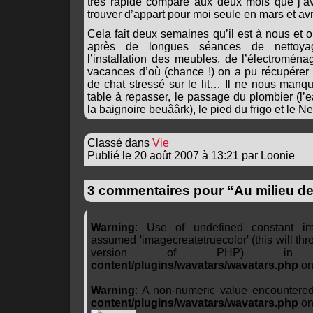
très rapide comparé aux deux mois que j’a
trouver d’appart pour moi seule en mars et avri
Cela fait deux semaines qu’il est à nous et on
après de longues séances de nettoya
l’installation des meubles, de l’électromén
vacances d’où (chance !) on a pu récupérer u
de chat stressé sur le lit… Il ne nous man
table à repasser, le passage du plombier (l
la baignoire beuâârk), le pied du frigo et le Ne
Classé dans
Vie
Publié le 20 août 2007 à 13:21 par Loonie
3 commentaires pour “Au milieu d
Warning
: Use of undefined constant ima
assumed 'imagecreatetruecolor' (this will thro
version of PHP) 
content/plugins/wavatars/wavatars.php
on
Warning
: A non-numeric value encountere
content/plugins/wavatars/wavatars.php
on