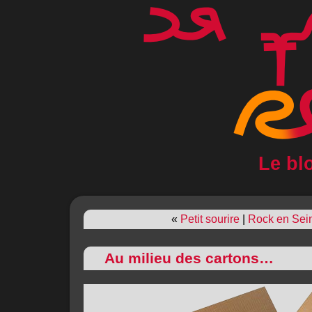
Le bl
«
Petit sourire
|
Rock en Sei
Au milieu des cartons…