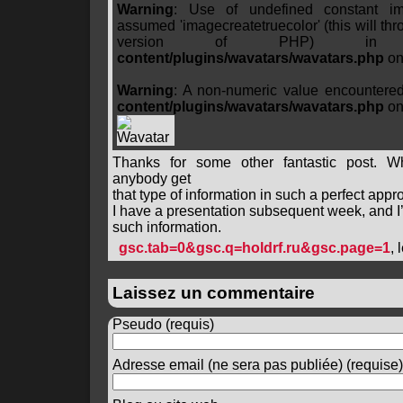
Warning
: Use of undefined constant ima
assumed 'imagecreatetruecolor' (this will thro
version of PHP) 
content/plugins/wavatars/wavatars.php
on
Warning
: A non-numeric value encountere
content/plugins/wavatars/wavatars.php
on
Thanks for some other fantastic post. W
anybody get
that type of information in such a perfect appr
I have a presentation subsequent week, and I’
such information.
gsc.tab=0&gsc.q=holdrf.ru&gsc.page=1
, 
Laissez un commentaire
Pseudo (requis)
Adresse email (ne sera pas publiée) (requise)