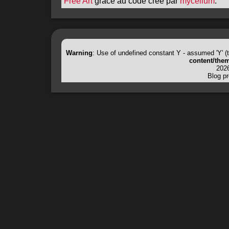
Free Art
grâce au code créé par
mycelium
.
Warning
: Use of undefined constant Y - assumed 'Y' (th
content/them
2026
Blog p