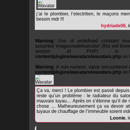
j’ai le plombier, l’electritien, le maçons m
besoin mdr !!!
hydriade06
, 
Warning
: Use of undefined constant imag
assumed 'imagecreatetruecolor' (this will throw
version of PHP) i
content/plugins/wavatars/wavatars.php
on 
Warning
: A non-numeric value encountered
content/plugins/wavatars/wavatars.php
on 
Ça va, merci ! Le plombier est passé depuis 
reste qu’un problème : le radiateur du salo
mauvais tuyau… Après on s’étonne qu’il de 
chose … Malheureusement ça va devoir atte
tuyaux de chauffage de l’immeuble soient vide
Loonie
, 